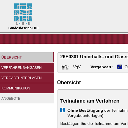
Landesbetrieb
LBB
26E0301 Unterhalts- und Glasr
ÜBERSICHT
VO:
VgV
Vergabeart:
O
VERFAHRENSANGABEN
VERGABEUNTERLAGEN
Übersicht
KOMMUNIKATION
ANGEBOTE
Teilnahme am Verfahren
Info
Ohne Bestätigung
der Teilnahm
Vergabeunterlagen).
Bestätigen Sie die Teilnahme am Ver