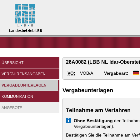
Landesbetrieb
LBB
26A0082 (LBB NL Idar-Oberstei
ÜBERSICHT
VO:
VOB/A
Vergabeart:
VERFAHRENSANGABEN
VERGABEUNTERLAGEN
Vergabeunterlagen
KOMMUNIKATION
ANGEBOTE
Teilnahme am Verfahren
Info
Ohne Bestätigung
der Teilnahm
Vergabeunterlagen).
Bestätigen Sie die Teilnahme am Ver