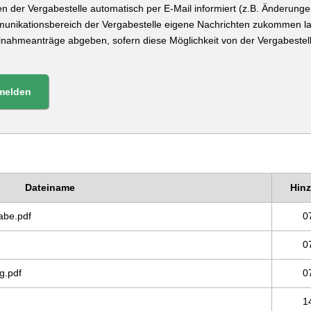
n der Vergabestelle automatisch per E-Mail informiert (z.B. Änderung
munikationsbereich der Vergabestelle eigene Nachrichten zukommen l
eilnahmeanträge abgeben, sofern diese Möglichkeit von der Vergabeste
melden
Dateiname
Hin
abe.pdf
0
0
g.pdf
0
1