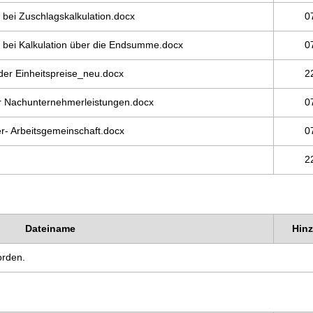
ei Zuschlagskalkulation.docx
0
bei Kalkulation über die Endsumme.docx
0
r Einheitspreise_neu.docx
2
 Nachunternehmerleistungen.docx
0
- Arbeitsgemeinschaft.docx
0
2
Dateiname
Hin
orden.