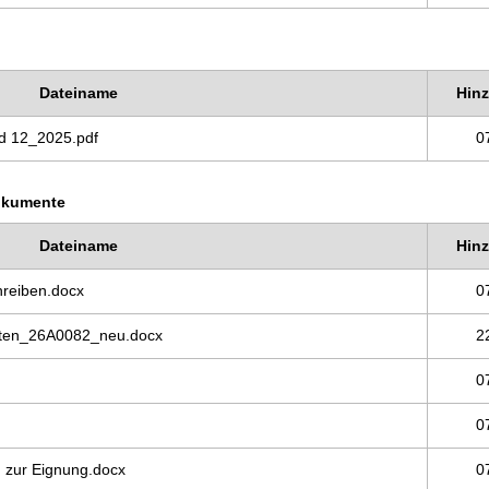
Dateiname
Hin
nd 12_2025.pdf
0
okumente
Dateiname
Hin
reiben.docx
0
osten_26A0082_neu.docx
2
0
0
zur Eignung.docx
0